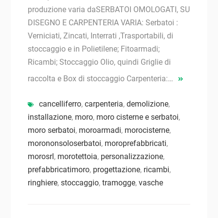
produzione varia daSERBATOI OMOLOGATI, SU
DISEGNO E CARPENTERIA VARIA: Serbatoi :
Verniciati, Zincati, Interrati ,Trasportabili, di
stoccaggio e in Polietilene; Fitoarmadi;
Ricambi; Stoccaggio Olio, quindi Griglie di
raccolta e Box di stoccaggio Carpenteria:…
cancelliferro
,
carpenteria
,
demolizione
,
installazione
,
moro
,
moro cisterne e serbatoi
,
moro serbatoi
,
moroarmadi
,
morocisterne
,
morononsoloserbatoi
,
moroprefabbricati
,
morosrl
,
morotettoia
,
personalizzazione
,
prefabbricatimoro
,
progettazione
,
ricambi
,
ringhiere
,
stoccaggio
,
tramogge
,
vasche