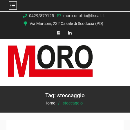
Skip
0429/879125
moro.onofrio@tiscali.it
to
Via Marconi, 232 Casale di Scodosia (PD)
content
facebook
Linkedin
Tag:
stoccaggio
Home
stoccaggio