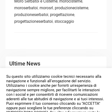
Moro Serbatoi e Cisterne
,
morocisterne
,
moroserbatoi
,
morosrl
,
produzionecisterne
,
produzioneserbatoi
,
progettazione
,
progettazioneserbatoi
,
stoccaggio
Ultime News
Su questo sito utilizziamo cookie tecnici necessario alla
SERBATOI DI STOCCAGGIO PERSONALIZZATI
navigazione e funzionali all'erogazione del servizio.
Utilizziamo i cookie anche per fornirti un'esperienza di
MORO SERBATOI PROGETTI 2025
navigazione sempre migliore, per facilitarti le interazioni
con i social e per consentirti di ricevere comunicazioni
SERENO E PROSPERO ANNO NUOVO
aderenti alle tue abitudini di navigazione e ai tuoi interessi.
Puoi esprimere il tuo consenso cliccando su "ACCETTA"
oppure puoi scegliere le tue preferenze cliccando su