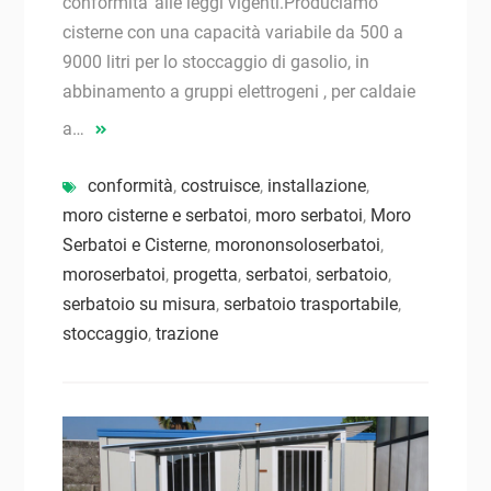
conformita’ alle leggi vigenti.Produciamo
cisterne con una capacità variabile da 500 a
9000 litri per lo stoccaggio di gasolio, in
abbinamento a gruppi elettrogeni , per caldaie
a…
conformità
,
costruisce
,
installazione
,
moro cisterne e serbatoi
,
moro serbatoi
,
Moro
Serbatoi e Cisterne
,
morononsoloserbatoi
,
moroserbatoi
,
progetta
,
serbatoi
,
serbatoio
,
serbatoio su misura
,
serbatoio trasportabile
,
stoccaggio
,
trazione