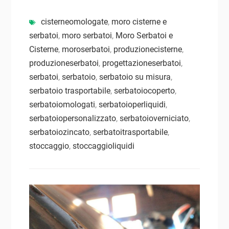
cisterneomologate
,
moro cisterne e
serbatoi
,
moro serbatoi
,
Moro Serbatoi e
Cisterne
,
moroserbatoi
,
produzionecisterne
,
produzioneserbatoi
,
progettazioneserbatoi
,
serbatoi
,
serbatoio
,
serbatoio su misura
,
serbatoio trasportabile
,
serbatoiocoperto
,
serbatoiomologati
,
serbatoioperliquidi
,
serbatoiopersonalizzato
,
serbatoioverniciato
,
serbatoiozincato
,
serbatoitrasportabile
,
stoccaggio
,
stoccaggioliquidi