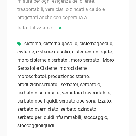
misura per ogni esigenza del cliente,
trasportabili, verniciati o zincati a caldo e
progettati anche con copertura a
tetto.Utilizziamo…
cisterna
,
cisterna gasolio
,
cisternagasolio
,
cisterne
,
cisterne gasolio
,
cisterneomologate
,
moro cisterne e serbatoi
,
moro serbatoi
,
Moro
Serbatoi e Cisterne
,
morocisterne
,
moroserbatoi
,
produzionecisterne
,
produzioneserbatoi
,
serbatoi
,
serbatoio
,
serbatoio su misura
,
serbatoio trasportabile
,
serbatoioperliquidi
,
serbatoiopersonalizzato
,
serbatoioverniciato
,
serbatoiozincato
,
serbatoiperliquidiinfiammabili
,
stoccaggio
,
stoccaggioliquidi