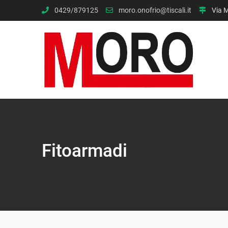
Skip
0429/879125
moro.onofrio@tiscali.it
Via M
to
content
Fitoarmadi