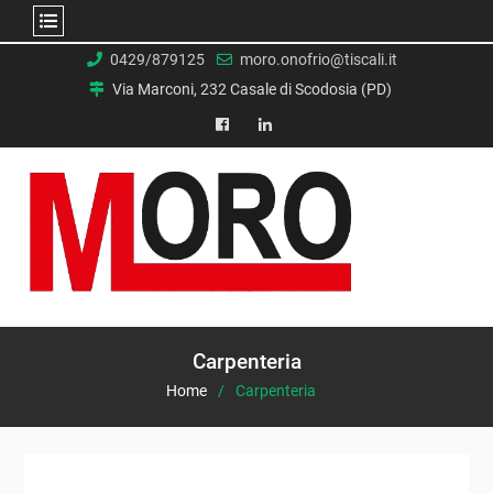
Skip
0429/879125
moro.onofrio@tiscali.it
to
Via Marconi, 232 Casale di Scodosia (PD)
content
facebook
Linkedin
Carpenteria
Home
Carpenteria