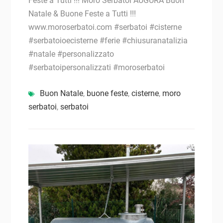
Feste a Tutti !!! Moro Serbatoi AUGURA Buon
Natale & Buone Feste a Tutti !!!
www.moroserbatoi.com #serbatoi #cisterne
#serbatoioecisterne #ferie #chiusuranatalizia
#natale #personalizzato
#serbatoipersonalizzati #moroserbatoi
Buon Natale
,
buone feste
,
cisterne
,
moro
serbatoi
,
serbatoi