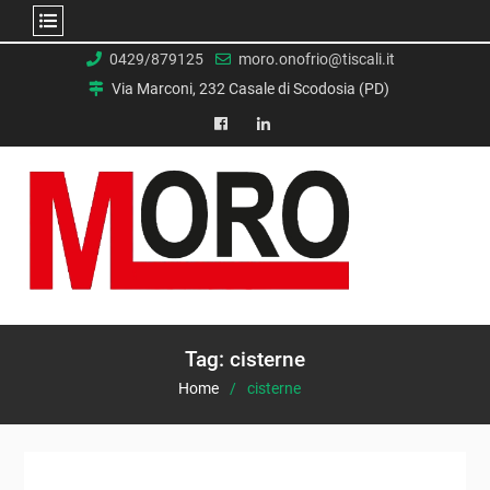
Skip
0429/879125
moro.onofrio@tiscali.it
to
Via Marconi, 232 Casale di Scodosia (PD)
content
facebook
Linkedin
Tag:
cisterne
Home
cisterne