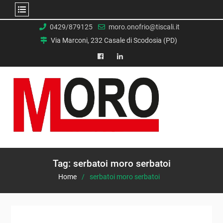
Skip
0429/879125
moro.onofrio@tiscali.it
to
Via Marconi, 232 Casale di Scodosia (PD)
content
facebook
Linkedin
Tag:
serbatoi moro serbatoi
Home
serbatoi moro serbatoi