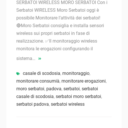
SERBATOI WIRELESS MORO SERBATOI Con i
Serbatoi WIRELESS Moro Serbatoi oggi è
possibile Monitorare l’attività dei serbatoi!
🔴Moro Serbatoi consiglia e installa sensori
wireless sui propri serbatoi in fase di
realizzazione. ✅Il monitoraggio wireless
monitora le erogazioni configurando il
sistema…
casale di scodosia
,
monitoraggio
,
monitorare consumià
,
monitorare erogazioni
,
moro serbatoi
,
padova
,
serbatoi
,
serbatoi
casale di scodosia
,
serbatoi moro serbatoi
,
serbatoi padova
,
serbatoi wireless