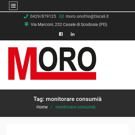
Skip
0429/879125
moro.onofrio@tiscali.it
to
Via Marconi, 232 Casale di Scodosia (PD)
content
facebook
Linkedin
Tag:
monitorare consumià
Home
monitorare consumià