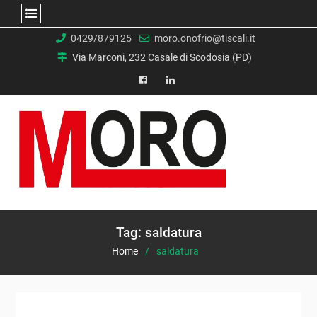
Skip
0429/879125
moro.onofrio@tiscali.it
to
Via Marconi, 232 Casale di Scodosia (PD)
content
facebook
Linkedin
Tag:
saldatura
Home
saldatura