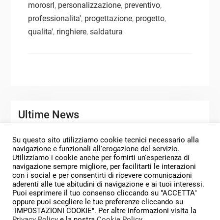
morosrl
,
personalizzazione
,
preventivo
,
professionalita'
,
progettazione
,
progetto
,
qualita'
,
ringhiere
,
saldatura
Ultime News
Su questo sito utilizziamo cookie tecnici necessario alla
SERBATOI DI STOCCAGGIO PERSONALIZZATI
navigazione e funzionali all'erogazione del servizio.
Utilizziamo i cookie anche per fornirti un'esperienza di
MORO SERBATOI PROGETTI 2025
navigazione sempre migliore, per facilitarti le interazioni
con i social e per consentirti di ricevere comunicazioni
SERENO E PROSPERO ANNO NUOVO
aderenti alle tue abitudini di navigazione e ai tuoi interessi.
Puoi esprimere il tuo consenso cliccando su "ACCETTA"
oppure puoi scegliere le tue preferenze cliccando su
"IMPOSTAZIONI COOKIE". Per altre informazioni visita la
Privacy Policy
e la nostra
Cookie Policy
.