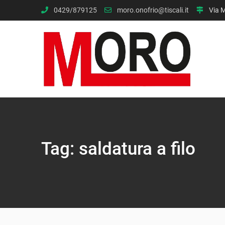
Skip
0429/879125
moro.onofrio@tiscali.it
Via M
to
content
Tag:
saldatura a filo