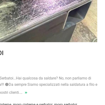
I
batoi…Hai qualcosa da saldare? No, non parliamo di
!!! 🟠Da sempre Siamo specializzati nella saldatura a filo e
ostri clienti.…
isterne
,
moro cisterne e serbatoi
,
moro serbatoi
,