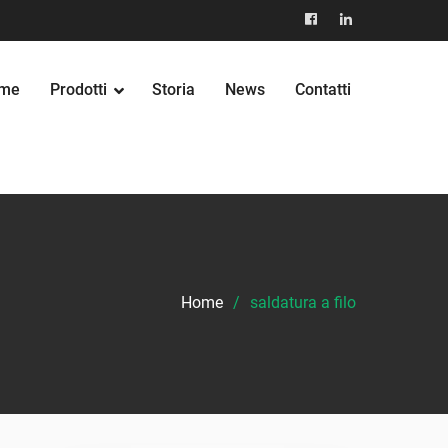
facebook
Linkedin
me
Prodotti
Storia
News
Contatti
Home
saldatura a filo