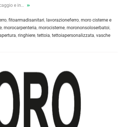
occaggio e in…
erro
,
fitoarmadisanitari
,
lavorazioneferro
,
moro cisterne e
e
,
morocarpenteria
,
morocisterne
,
morononsoloserbatoi
,
iapertura
,
ringhiere
,
tettoia
,
tettoiapersonalizzata
,
vasche