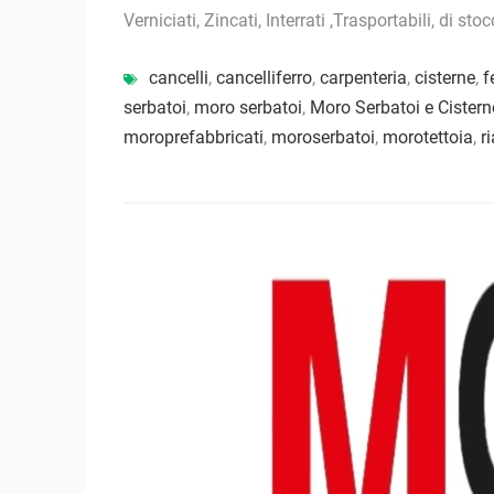
Verniciati, Zincati, Interrati ,Trasportabili, di st
cancelli
,
cancelliferro
,
carpenteria
,
cisterne
,
f
serbatoi
,
moro serbatoi
,
Moro Serbatoi e Cistern
moroprefabbricati
,
moroserbatoi
,
morotettoia
,
r