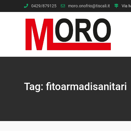
Skip
0429/879125
moro.onofrio@tiscali.it
Via M
to
content
Tag:
fitoarmadisanitari