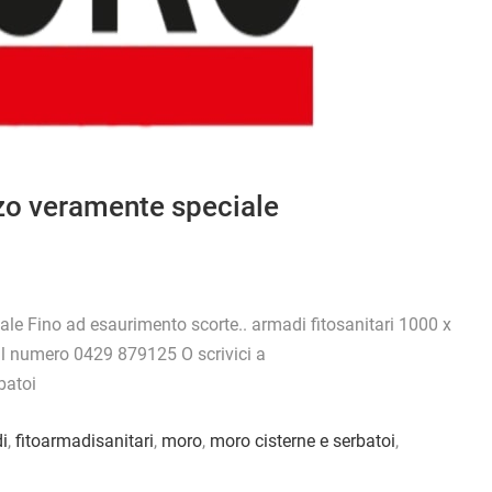
zzo veramente speciale
ale Fino ad esaurimento scorte.. armadi fitosanitari 1000 x
 al numero 0429 879125 O scrivici a
batoi
i
,
fitoarmadisanitari
,
moro
,
moro cisterne e serbatoi
,