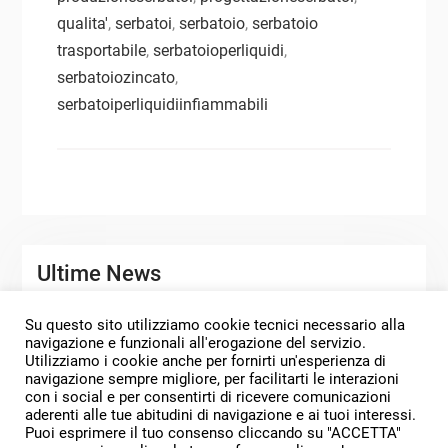
qualita'
,
serbatoi
,
serbatoio
,
serbatoio
trasportabile
,
serbatoioperliquidi
,
serbatoiozincato
,
serbatoiperliquidiinfiammabili
Ultime News
Su questo sito utilizziamo cookie tecnici necessario alla
SERBATOI DI STOCCAGGIO PERSONALIZZATI
navigazione e funzionali all'erogazione del servizio.
Utilizziamo i cookie anche per fornirti un'esperienza di
MORO SERBATOI PROGETTI 2025
navigazione sempre migliore, per facilitarti le interazioni
con i social e per consentirti di ricevere comunicazioni
SERENO E PROSPERO ANNO NUOVO
aderenti alle tue abitudini di navigazione e ai tuoi interessi.
Puoi esprimere il tuo consenso cliccando su "ACCETTA"