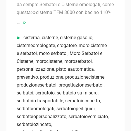
da sempre Serbatoi e Cisterne omologati, come
questa:⚙cisterna TFM 3000 con bacino 110%
…
cisterna
,
cisterne
,
cisterne gasolio
,
cisterneomologate
,
erogatore
,
moro cisterne
e serbatoi
,
moro serbatoi
,
Moro Serbatoi e
Cisterne
,
morocisterne
,
moroserbatoi
,
personalizzazione
,
pistolaautomatica
,
preventivo
,
produzione
,
produzionecisterne
,
produzioneserbatoi
,
progettazioneserbatoi
,
serbatoi
,
serbatoio
,
serbatoio su misura
,
serbatoio trasportabile
,
serbatoiocoperto
,
serbatoiomologati
,
serbatoioperliquidi
,
serbatoiopersonalizzato
,
serbatoioverniciato
,
serbatoiozincato
,