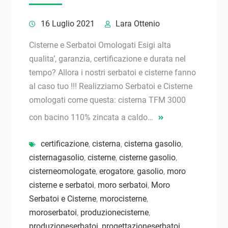
16 Luglio 2021
Lara Ottenio
Cisterne e Serbatoi Omologati Esigi alta
qualita’, garanzia, certificazione e durata nel
tempo? Allora i nostri serbatoi e cisterne fanno
al caso tuo !!! Realizziamo Serbatoi e Cisterne
omologati come questa: cisterna TFM 3000
con bacino 110% zincata a caldo…
certificazione
,
cisterna
,
cisterna gasolio
,
cisternagasolio
,
cisterne
,
cisterne gasolio
,
cisterneomologate
,
erogatore
,
gasolio
,
moro
cisterne e serbatoi
,
moro serbatoi
,
Moro
Serbatoi e Cisterne
,
morocisterne
,
moroserbatoi
,
produzionecisterne
,
produzioneserbatoi
,
progettazioneserbatoi
,