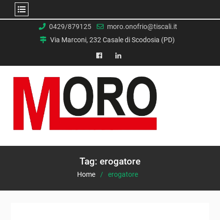
Skip
0429/879125
moro.onofrio@tiscali.it
to
Via Marconi, 232 Casale di Scodosia (PD)
content
facebook
Linkedin
Tag:
erogatore
Home
erogatore