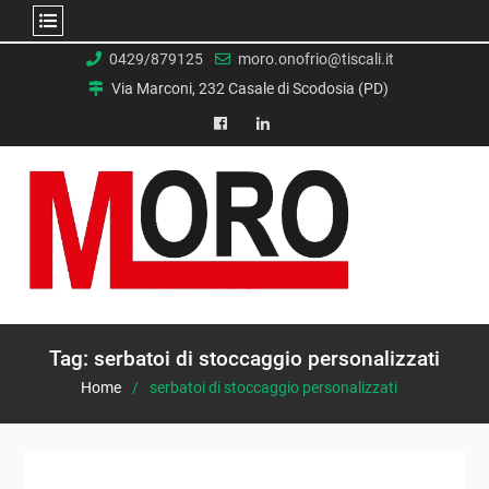
Skip
0429/879125
moro.onofrio@tiscali.it
to
Via Marconi, 232 Casale di Scodosia (PD)
content
facebook
Linkedin
Tag:
serbatoi di stoccaggio personalizzati
Home
serbatoi di stoccaggio personalizzati