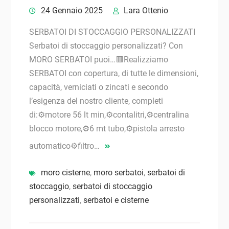
24 Gennaio 2025
Lara Ottenio
SERBATOI DI STOCCAGGIO PERSONALIZZATI
Serbatoi di stoccaggio personalizzati? Con
MORO SERBATOI puoi…🟥Realizziamo
SERBATOI con copertura, di tutte le dimensioni,
capacità, verniciati o zincati e secondo
l’esigenza del nostro cliente, completi
di:⚙️motore 56 lt min,⚙️contalitri,⚙️centralina
blocco motore,⚙️6 mt tubo,⚙️pistola arresto
automatico⚙️filtro…
moro cisterne
,
moro serbatoi
,
serbatoi di
stoccaggio
,
serbatoi di stoccaggio
personalizzati
,
serbatoi e cisterne