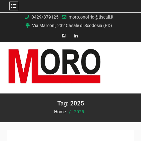
Skip
0429/879125
moro.onofrio@tiscali.it
to
Via Marconi, 232 Casale di Scodosia (PD)
content
facebook
Linkedin
Tag:
2025
Home
2025