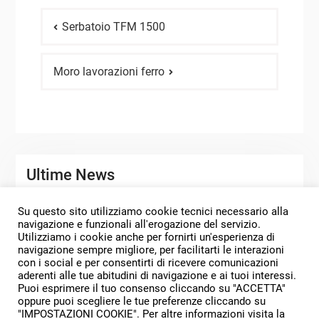
Navigazione
Serbatoio TFM 1500
articoli
Moro lavorazioni ferro
Ultime News
Su questo sito utilizziamo cookie tecnici necessario alla
SERBATOI DI STOCCAGGIO PERSONALIZZATI
navigazione e funzionali all'erogazione del servizio.
Utilizziamo i cookie anche per fornirti un'esperienza di
MORO SERBATOI PROGETTI 2025
navigazione sempre migliore, per facilitarti le interazioni
con i social e per consentirti di ricevere comunicazioni
SERENO E PROSPERO ANNO NUOVO
aderenti alle tue abitudini di navigazione e ai tuoi interessi.
Puoi esprimere il tuo consenso cliccando su "ACCETTA"
oppure puoi scegliere le tue preferenze cliccando su
"IMPOSTAZIONI COOKIE". Per altre informazioni visita la