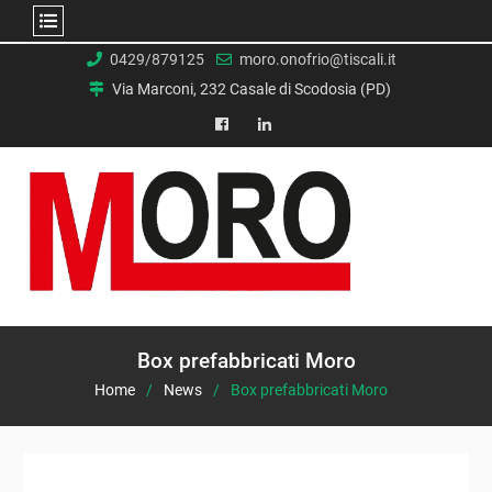
Skip
0429/879125
moro.onofrio@tiscali.it
to
Via Marconi, 232 Casale di Scodosia (PD)
content
facebook
Linkedin
Box prefabbricati Moro
Home
News
Box prefabbricati Moro