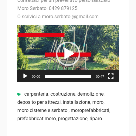
Contattaci per un preventivo personalizzato
Moro Serbatoi 0429 879125
O scrivici a moro.serbatoi@gmail.com
Video
Player
00:00
00:47
carpenteria
,
costruzione
,
demolizione
,
deposito per attrezzi
,
installazione
,
moro
,
moro cisterne e serbatoi
,
moroprefabbricati
,
prefabbricatimoro
,
progettazione
,
riparo